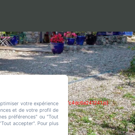
cks/1322-c6e932f9d3d27b65-1bf7c4dc6a241241.js)
optimiser votre expérience
nces et de votre profil de
mes préférences" ou "Tout
"Tout accepter". Pour plus