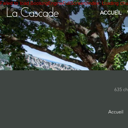
Failed to load BookingEngineFullScreen/index: Loading ch
La Cascade
ACCUEIL
635 ch
Accueil