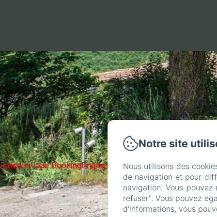
Notre site utili
Failed to load BookingEngine/index: Loading chunk 1322 f
Nous utilisons des cookie
de navigation et pour dif
navigation. Vous pouvez 
refuser". Vous pouvez éga
d'informations, vous pouv