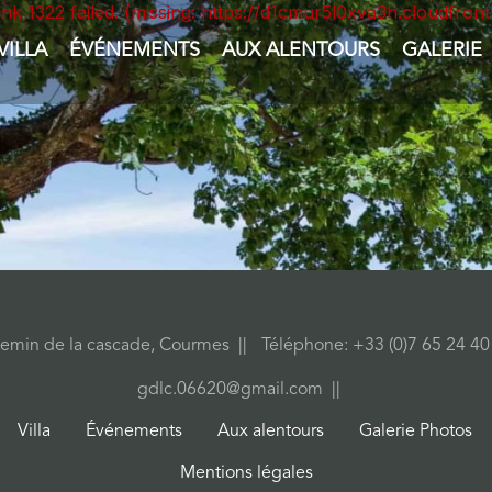
unk 1322 failed. (missing: https://d1cmur5l0xva3h.cloudfr
VILLA
ÉVÉNEMENTS
AUX ALENTOURS
GALERIE
emin de la cascade, Courmes
Téléphone: +33 (0)7 65 24 4
gdlc.06620@gmail.com
Villa
Événements
Aux alentours
Galerie Photos
Mentions légales