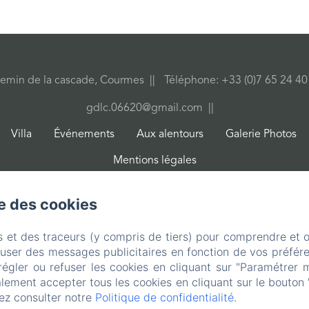
emin de la cascade, Courmes
Téléphone: +33 (0)7 65 24 4
gdlc.06620@gmail.com
Villa
Événements
Aux alentours
Galerie Photos
Mentions légales
Créé par Amenitiz
se des cookies
s et des traceurs (y compris de tiers) pour comprendre et 
fuser des messages publicitaires en fonction de vos préfére
régler ou refuser les cookies en cliquant sur "Paramétrer 
lement accepter tous les cookies en cliquant sur le bouton 
ez consulter notre
Politique de confidentialité
.